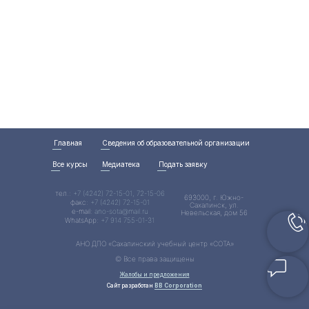
Главная
Сведения об образовательной организации
Все курсы
Медиатека
Подать заявку
тел.:
+7 (4242) 72-15-01, 72-15-06
693000, г. Южно-
факс:
+7 (4242) 72-15-01
Сахалинск, ул.
e-mail:
ano-sota@mail.ru
Невельская, дом 56
WhatsApp:
+7 914 755-01-31
АНО ДПО «Сахалинский учебный центр «СОТА»
© Все права защищены
Жалобы и предложения
Сайт разработан
BB Corporation